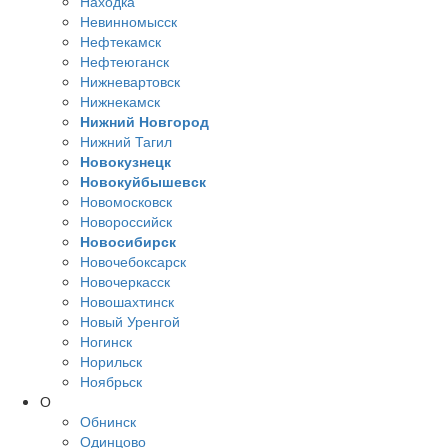
Находка
Невинномысск
Нефтекамск
Нефтеюганск
Нижневартовск
Нижнекамск
Нижний Новгород
Нижний Тагил
Новокузнецк
Новокуйбышевск
Новомосковск
Новороссийск
Новосибирск
Новочебоксарск
Новочеркасск
Новошахтинск
Новый Уренгой
Ногинск
Норильск
Ноябрьск
О
Обнинск
Одинцово