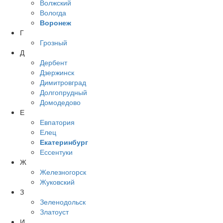
Волжский
Вологда
Воронеж
Г
Грозный
Д
Дербент
Дзержинск
Димитровград
Долгопрудный
Домодедово
Е
Евпатория
Елец
Екатеринбург
Ессентуки
Ж
Железногорск
Жуковский
З
Зеленодольск
Златоуст
И