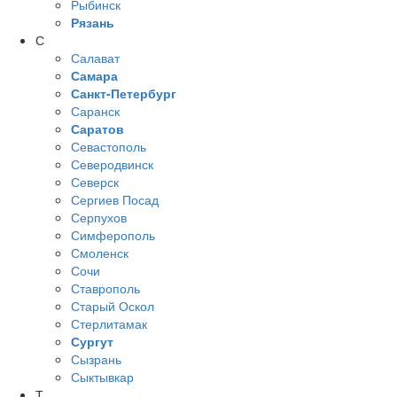
Рыбинск
Рязань
С
Салават
Самара
Санкт-Петербург
Саранск
Саратов
Севастополь
Северодвинск
Северск
Сергиев Посад
Серпухов
Симферополь
Смоленск
Сочи
Ставрополь
Старый Оскол
Стерлитамак
Сургут
Сызрань
Сыктывкар
Т