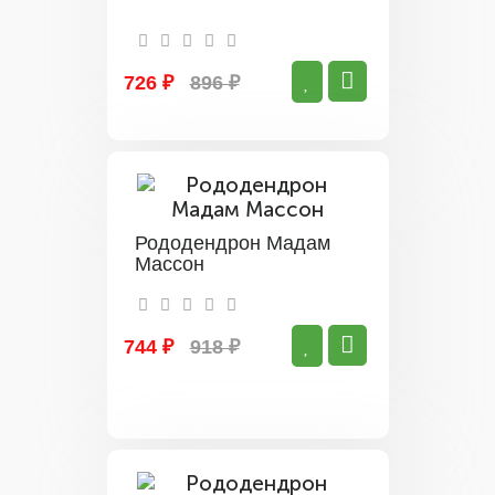
726 ₽
896 ₽
Рододендрон Мадам
Массон
744 ₽
918 ₽